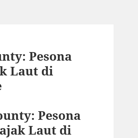
unty: Pesona
k Laut di
e
ounty: Pesona
ajak Laut di