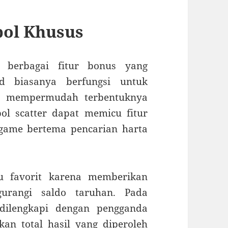
bol Khusus
n berbagai fitur bonus yang
d biasanya berfungsi untuk
ga mempermudah terbentuknya
ol scatter dapat memicu fitur
 game bertema pencarian harta
tu favorit karena memberikan
urangi saldo taruhan. Pada
 dilengkapi dengan pengganda
n total hasil yang diperoleh