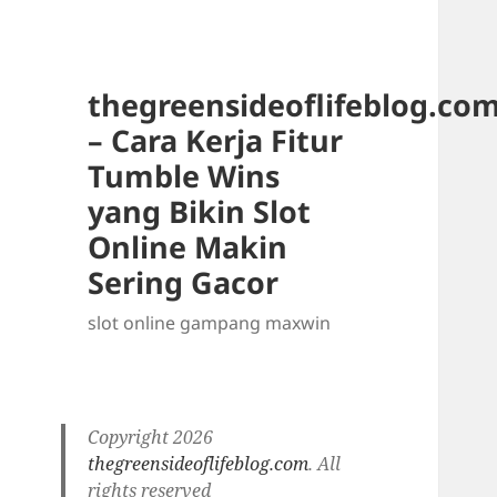
thegreensideoflifeblog.co
– Cara Kerja Fitur
Tumble Wins
yang Bikin Slot
Online Makin
Sering Gacor
slot online gampang maxwin
Copyright 2026
thegreensideoflifeblog.com
. All
rights reserved