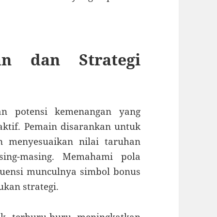
an dan Strategi
an potensi kemenangan yang
aktif. Pemain disarankan untuk
n menyesuaikan nilai taruhan
sing-masing. Memahami pola
uensi munculnya simbol bonus
kan strategi.