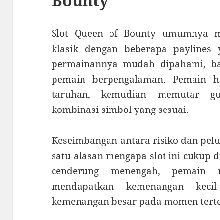
Bounty
Slot Queen of Bounty umumnya m
klasik dengan beberapa paylines y
permainannya mudah dipahami, b
pemain berpengalaman. Pemain h
taruhan, kemudian memutar gu
kombinasi simbol yang sesuai.
Keseimbangan antara risiko dan pel
satu alasan mengapa slot ini cukup d
cenderung menengah, pemain m
mendapatkan kemenangan kecil
kemenangan besar pada momen terte