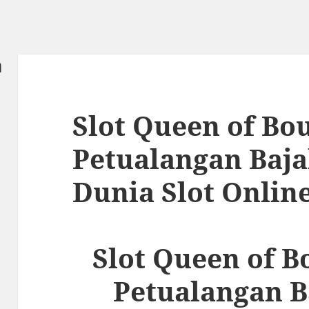
m
Slot Queen of Bo
Petualangan Baja
Dunia Slot Onlin
Slot Queen of B
Petualangan B