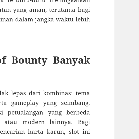
ak terburu-buru meningkatkan
atan yang aman, terutama bagi
inan dalam jangka waktu lebih
of Bounty Banyak
idak lepas dari kombinasi tema
erta gameplay yang seimbang.
si petualangan yang berbeda
k atau modern lainnya. Bagi
ncarian harta karun, slot ini