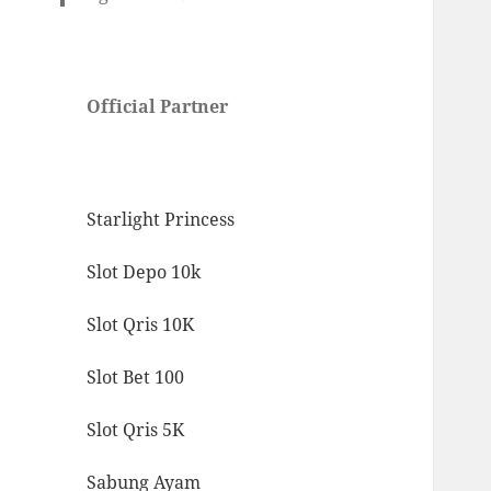
Official Partner
Starlight Princess
Slot Depo 10k
Slot Qris 10K
Slot Bet 100
Slot Qris 5K
Sabung Ayam