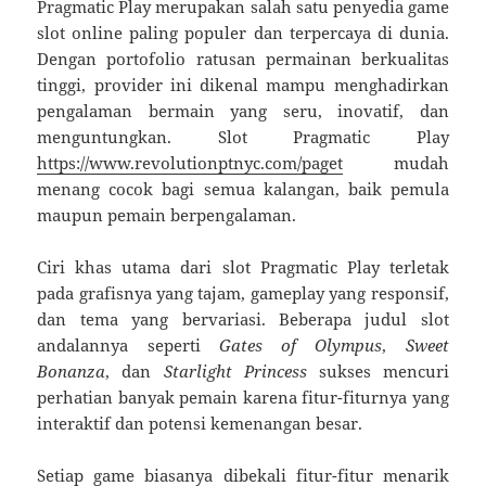
Pragmatic Play merupakan salah satu penyedia game
slot online paling populer dan terpercaya di dunia.
Dengan portofolio ratusan permainan berkualitas
tinggi, provider ini dikenal mampu menghadirkan
pengalaman bermain yang seru, inovatif, dan
menguntungkan. Slot Pragmatic Play
https://www.revolutionptnyc.com/paget
mudah
menang cocok bagi semua kalangan, baik pemula
maupun pemain berpengalaman.
Ciri khas utama dari slot Pragmatic Play terletak
pada grafisnya yang tajam, gameplay yang responsif,
dan tema yang bervariasi. Beberapa judul slot
andalannya seperti
Gates of Olympus
,
Sweet
Bonanza
, dan
Starlight Princess
sukses mencuri
perhatian banyak pemain karena fitur-fiturnya yang
interaktif dan potensi kemenangan besar.
Setiap game biasanya dibekali fitur-fitur menarik