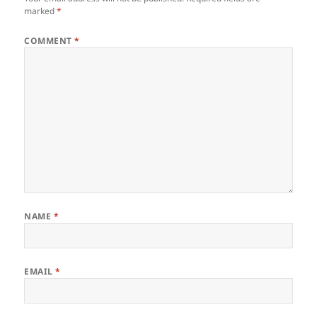
marked
*
COMMENT
*
NAME
*
EMAIL
*