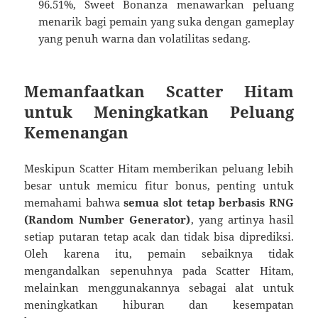
96.51%, Sweet Bonanza menawarkan peluang
menarik bagi pemain yang suka dengan gameplay
yang penuh warna dan volatilitas sedang.
Memanfaatkan Scatter Hitam
untuk Meningkatkan Peluang
Kemenangan
Meskipun Scatter Hitam memberikan peluang lebih
besar untuk memicu fitur bonus, penting untuk
memahami bahwa
semua slot tetap berbasis RNG
(Random Number Generator)
, yang artinya hasil
setiap putaran tetap acak dan tidak bisa diprediksi.
Oleh karena itu, pemain sebaiknya tidak
mengandalkan sepenuhnya pada Scatter Hitam,
melainkan menggunakannya sebagai alat untuk
meningkatkan hiburan dan kesempatan