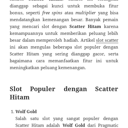
dianggap sebagai kunci untuk membuka fitur
bonus, seperti
free spins
atau
multiplier
yang bisa
mendatangkan kemenangan besar. Banyak pemain
yang mencari slot dengan
Scatter Hitam
karena
kemampuannya untuk memberikan peluang lebih
besar dalam memperoleh hadiah. Artikel
slot scatter
ini akan mengulas beberapa slot populer dengan
Scatter Hitam yang sering dianggap gacor, serta
bagaimana cara memanfaatkan fitur ini untuk
meningkatkan peluang kemenangan.
Slot Populer dengan Scatter
Hitam
Wolf Gold
Salah satu slot yang sangat populer dengan
Scatter Hitam adalah
Wolf Gold
dari Pragmatic