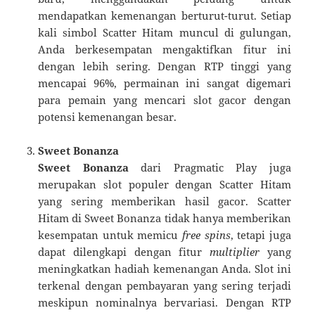
mendapatkan kemenangan berturut-turut. Setiap
kali simbol Scatter Hitam muncul di gulungan,
Anda berkesempatan mengaktifkan fitur ini
dengan lebih sering. Dengan RTP tinggi yang
mencapai 96%, permainan ini sangat digemari
para pemain yang mencari slot gacor dengan
potensi kemenangan besar.
Sweet Bonanza
Sweet Bonanza
dari Pragmatic Play juga
merupakan slot populer dengan Scatter Hitam
yang sering memberikan hasil gacor. Scatter
Hitam di Sweet Bonanza tidak hanya memberikan
kesempatan untuk memicu
free spins
, tetapi juga
dapat dilengkapi dengan fitur
multiplier
yang
meningkatkan hadiah kemenangan Anda. Slot ini
terkenal dengan pembayaran yang sering terjadi
meskipun nominalnya bervariasi. Dengan RTP