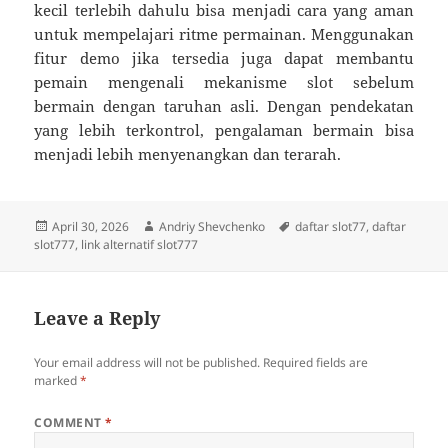
kecil terlebih dahulu bisa menjadi cara yang aman
untuk mempelajari ritme permainan. Menggunakan
fitur demo jika tersedia juga dapat membantu
pemain mengenali mekanisme slot sebelum
bermain dengan taruhan asli. Dengan pendekatan
yang lebih terkontrol, pengalaman bermain bisa
menjadi lebih menyenangkan dan terarah.
Posted
Author
Tags
April 30, 2026
Andriy Shevchenko
daftar slot77
,
daftar
on
slot777
,
link alternatif slot777
Leave a Reply
Your email address will not be published.
Required fields are
marked
*
COMMENT
*