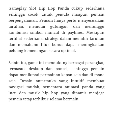
Gameplay Slot Hip Hop Panda cukup sederhana
sehingga cocok untuk pemula maupun pemain
berpengalaman. Pemain hanya perlu menyesuaikan
taruhan, memutar gulungan, dan menunggu
kombinasi simbol muncul di paylines. Meskipun
terlihat sederhana, strategi dalam memilih taruhan
dan memahami fitur bonus dapat meningkatkan
peluang kemenangan secara optimal.
Selain itu, game ini mendukung berbagai perangkat,
termasuk desktop dan ponsel, sehingga pemain
dapat menikmati permainan kapan saja dan di mana
saja. Desain antarmuka yang intuitif membuat
navigasi mudah, sementara animasi panda yang
lucu dan musik hip hop yang dinamis menjaga
pemain tetap terhibur selama bermain.