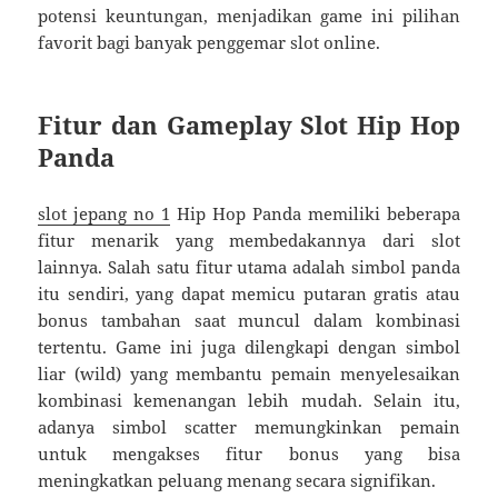
potensi keuntungan, menjadikan game ini pilihan
favorit bagi banyak penggemar slot online.
Fitur dan Gameplay Slot Hip Hop
Panda
slot jepang no 1
Hip Hop Panda memiliki beberapa
fitur menarik yang membedakannya dari slot
lainnya. Salah satu fitur utama adalah simbol panda
itu sendiri, yang dapat memicu putaran gratis atau
bonus tambahan saat muncul dalam kombinasi
tertentu. Game ini juga dilengkapi dengan simbol
liar (wild) yang membantu pemain menyelesaikan
kombinasi kemenangan lebih mudah. Selain itu,
adanya simbol scatter memungkinkan pemain
untuk mengakses fitur bonus yang bisa
meningkatkan peluang menang secara signifikan.