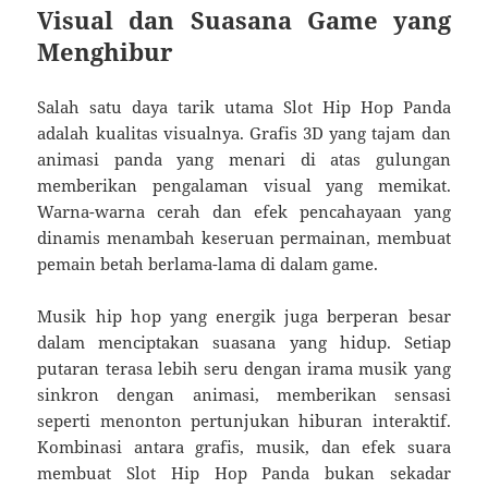
Visual dan Suasana Game yang
Menghibur
Salah satu daya tarik utama Slot Hip Hop Panda
adalah kualitas visualnya. Grafis 3D yang tajam dan
animasi panda yang menari di atas gulungan
memberikan pengalaman visual yang memikat.
Warna-warna cerah dan efek pencahayaan yang
dinamis menambah keseruan permainan, membuat
pemain betah berlama-lama di dalam game.
Musik hip hop yang energik juga berperan besar
dalam menciptakan suasana yang hidup. Setiap
putaran terasa lebih seru dengan irama musik yang
sinkron dengan animasi, memberikan sensasi
seperti menonton pertunjukan hiburan interaktif.
Kombinasi antara grafis, musik, dan efek suara
membuat Slot Hip Hop Panda bukan sekadar