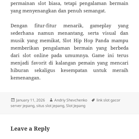
permainan slot biasa, tetapi pengalaman bermain
yang menyenangkan dan penuh semangat.
Dengan fitur-fitur menarik, gameplay yang
sederhana namun menantang, serta visual dan
musik yang memikat, Slot Hip Hop Panda mampu
memberikan pengalaman bermain yang berbeda
dari slot online pada umumnya. Game ini terus
menjadi favorit di kalangan pemain yang mencari
hiburan sekaligus kesempatan untuk meraih
kemenangan.
Posted
Author
Tags
January 11, 2026
Andriy Shevchenko
link slot gacor
on
server jepang
,
situs slot jepang
,
Slot Jepang
Leave a Reply