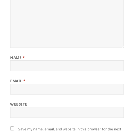
NAME
*
EMAIL
*
WEBSITE
Save my name, email, and website in this browser for the next