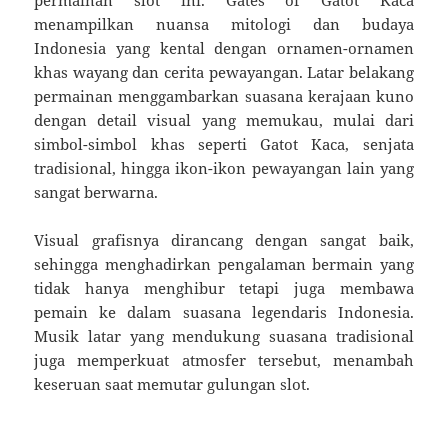
permainan slot ini. Gates of Gatot Kaca
menampilkan nuansa mitologi dan budaya
Indonesia yang kental dengan ornamen-ornamen
khas wayang dan cerita pewayangan. Latar belakang
permainan menggambarkan suasana kerajaan kuno
dengan detail visual yang memukau, mulai dari
simbol-simbol khas seperti Gatot Kaca, senjata
tradisional, hingga ikon-ikon pewayangan lain yang
sangat berwarna.
Visual grafisnya dirancang dengan sangat baik,
sehingga menghadirkan pengalaman bermain yang
tidak hanya menghibur tetapi juga membawa
pemain ke dalam suasana legendaris Indonesia.
Musik latar yang mendukung suasana tradisional
juga memperkuat atmosfer tersebut, menambah
keseruan saat memutar gulungan slot.