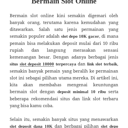
Bermain Slot Online
Bermain slot online kini semakin digemari oleh
banyak orang, terutama karena kemudahan yang
ditawarkan. Salah satu jenis permainan yang
semakin populer adalah
, di mana
slot depo 10K gacor
pemain bisa melakukan deposit mulai dari 10 ribu
rupiah dan langsung merasakan sensasi
kemenangan besar. Dengan adanya berbagai jenis
dan
,
situs
slot deposit 10000
terpercaya
link slot terbaik
semakin banyak pemain yang beralih ke permainan
slot ini sebagai pilihan utama mereka. Di artikel ini,
kita akan membahas mengenai keuntungan
bermain slot dengan
serta
deposit minimal 10 ribu
beberapa rekomendasi situs dan link slot terbaru
yang bisa kamu coba.
Selain itu, semakin banyak situs yang menawarkan
dan berbagai pilihan
slot deposit dana 10K
slot depo