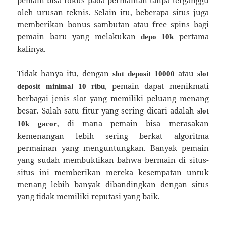
pemain bisa fokus pada permainan tanpa terganggu
oleh urusan teknis. Selain itu, beberapa situs juga
memberikan bonus sambutan atau free spins bagi
pemain baru yang melakukan
pertama
depo 10k
kalinya.
Tidak hanya itu, dengan
atau
slot deposit 10000
slot
, pemain dapat menikmati
deposit minimal 10 ribu
berbagai jenis slot yang memiliki peluang menang
besar. Salah satu fitur yang sering dicari adalah
slot
, di mana pemain bisa merasakan
10k gacor
kemenangan lebih sering berkat algoritma
permainan yang menguntungkan. Banyak pemain
yang sudah membuktikan bahwa bermain di situs-
situs ini memberikan mereka kesempatan untuk
menang lebih banyak dibandingkan dengan situs
yang tidak memiliki reputasi yang baik.