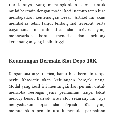
lainnya, yang memungkinkan kamu untuk
10k
mulai bermain dengan modal kecil namun tetap bisa
mendapatkan kemenangan besar. Artikel ini akan
membahas lebih lanjut tentang hal tersebut, serta
bagaimana memilih
yang
situs slot terbaru
menawarkan bonus menarik dan peluang
kemenangan yang lebih tinggi.
Keuntungan Bermain Slot Depo 10K
Dengan
, kamu bisa bermain tanpa
slot depo 10 ribu
perlu khawatir akan kehilangan banyak uang.
Modal yang kecil ini memungkinkan pemain untuk
mencoba berbagai jenis permainan tanpa takut
merugi besar. Banyak situs slot sekarang ini juga
menyediakan opsi
, yang
slot deposit 10k
memudahkan pemain untuk memulai permainan