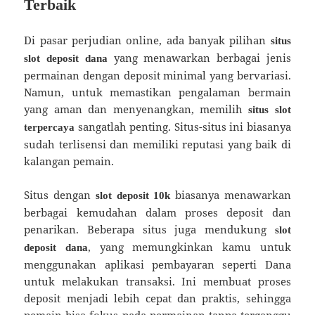
Terbaik
Di pasar perjudian online, ada banyak pilihan
situs
yang menawarkan berbagai jenis
slot deposit dana
permainan dengan deposit minimal yang bervariasi.
Namun, untuk memastikan pengalaman bermain
yang aman dan menyenangkan, memilih
situs slot
sangatlah penting. Situs-situs ini biasanya
terpercaya
sudah terlisensi dan memiliki reputasi yang baik di
kalangan pemain.
Situs dengan
biasanya menawarkan
slot deposit 10k
berbagai kemudahan dalam proses deposit dan
penarikan. Beberapa situs juga mendukung
slot
, yang memungkinkan kamu untuk
deposit dana
menggunakan aplikasi pembayaran seperti Dana
untuk melakukan transaksi. Ini membuat proses
deposit menjadi lebih cepat dan praktis, sehingga