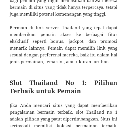
bagi pemain yang ingin memastikan bahwa mereka
bermain di situs yang tidak hanya terpercaya, tetapi
juga memiliki potensi kemenangan yang tinggi.
Bermain di link server Thailand yang tepat dapat
memberikan pemain akses ke berbagai fitur
eksklusif seperti bonus, jackpot, dan promosi
menarik lainnya. Pemain dapat memilih link yang
sesuai dengan preferensi mereka, baik itu dalam hal
jenis permainan, tema slot, atau ukuran taruhan.
Slot Thailand No 1: Pilihan
Terbaik untuk Pemain
Jika Anda mencari situs yang dapat memberikan
pengalaman bermain terbaik, slot Thailand no 1
adalah pilihan yang patut dipertimbangkan. Situs ini
seringkali memiliki koleksi permainan terbaik,