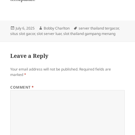
Posted
Author
Tags
July 6, 2025
Bobby Charlton
server thailand tergacor
,
on
situs slot gacor
,
slot server luar
,
slot thailand gampang menang
Leave a Reply
Your email address will not be published.
Required fields are
marked
*
COMMENT
*