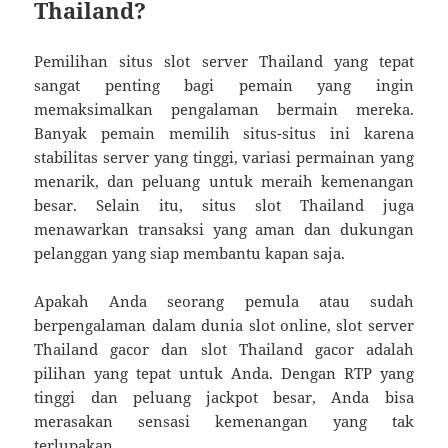
Thailand?
Pemilihan situs slot server Thailand yang tepat
sangat penting bagi pemain yang ingin
memaksimalkan pengalaman bermain mereka.
Banyak pemain memilih situs-situs ini karena
stabilitas server yang tinggi, variasi permainan yang
menarik, dan peluang untuk meraih kemenangan
besar. Selain itu, situs slot Thailand juga
menawarkan transaksi yang aman dan dukungan
pelanggan yang siap membantu kapan saja.
Apakah Anda seorang pemula atau sudah
berpengalaman dalam dunia slot online, slot server
Thailand gacor dan slot Thailand gacor adalah
pilihan yang tepat untuk Anda. Dengan RTP yang
tinggi dan peluang jackpot besar, Anda bisa
merasakan sensasi kemenangan yang tak
terlupakan.