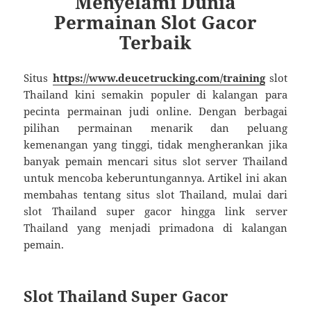
Menyelami Dunia
Permainan Slot Gacor
Terbaik
Situs
https://www.deucetrucking.com/training
slot
Thailand kini semakin populer di kalangan para
pecinta permainan judi online. Dengan berbagai
pilihan permainan menarik dan peluang
kemenangan yang tinggi, tidak mengherankan jika
banyak pemain mencari situs slot server Thailand
untuk mencoba keberuntungannya. Artikel ini akan
membahas tentang situs slot Thailand, mulai dari
slot Thailand super gacor hingga link server
Thailand yang menjadi primadona di kalangan
pemain.
Slot Thailand Super Gacor