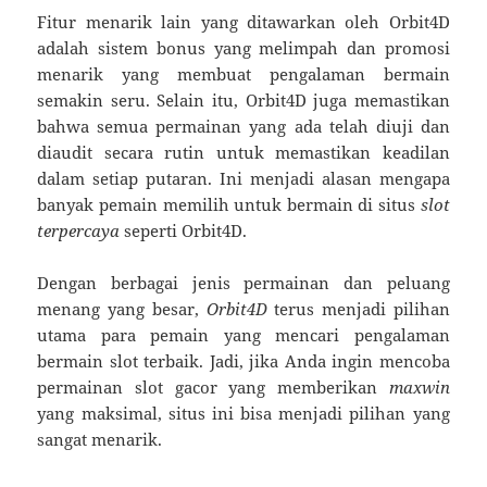
Fitur menarik lain yang ditawarkan oleh Orbit4D
adalah sistem bonus yang melimpah dan promosi
menarik yang membuat pengalaman bermain
semakin seru. Selain itu, Orbit4D juga memastikan
bahwa semua permainan yang ada telah diuji dan
diaudit secara rutin untuk memastikan keadilan
dalam setiap putaran. Ini menjadi alasan mengapa
banyak pemain memilih untuk bermain di situs
slot
terpercaya
seperti Orbit4D.
Dengan berbagai jenis permainan dan peluang
menang yang besar,
Orbit4D
terus menjadi pilihan
utama para pemain yang mencari pengalaman
bermain slot terbaik. Jadi, jika Anda ingin mencoba
permainan slot gacor yang memberikan
maxwin
yang maksimal, situs ini bisa menjadi pilihan yang
sangat menarik.