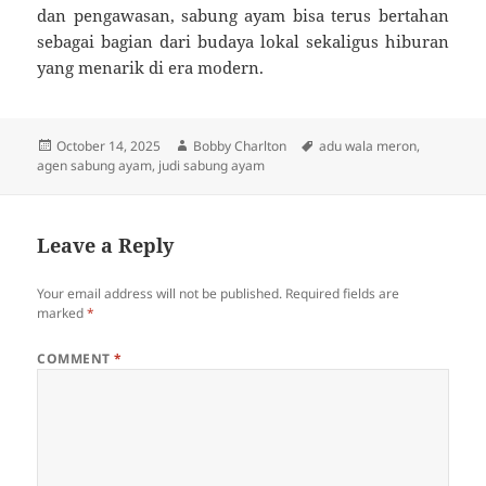
dan pengawasan, sabung ayam bisa terus bertahan
sebagai bagian dari budaya lokal sekaligus hiburan
yang menarik di era modern.
Posted
Author
Tags
October 14, 2025
Bobby Charlton
adu wala meron
,
on
agen sabung ayam
,
judi sabung ayam
Leave a Reply
Your email address will not be published.
Required fields are
marked
*
COMMENT
*