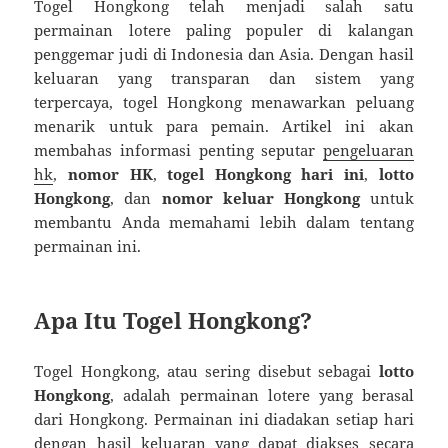
Togel Hongkong telah menjadi salah satu
permainan lotere paling populer di kalangan
penggemar judi di Indonesia dan Asia. Dengan hasil
keluaran yang transparan dan sistem yang
terpercaya, togel Hongkong menawarkan peluang
menarik untuk para pemain. Artikel ini akan
membahas informasi penting seputar
pengeluaran
hk
,
nomor HK
,
togel Hongkong hari ini
,
lotto
Hongkong
, dan
nomor keluar Hongkong
untuk
membantu Anda memahami lebih dalam tentang
permainan ini.
Apa Itu Togel Hongkong?
Togel Hongkong, atau sering disebut sebagai
lotto
Hongkong
, adalah permainan lotere yang berasal
dari Hongkong. Permainan ini diadakan setiap hari
dengan hasil keluaran yang dapat diakses secara