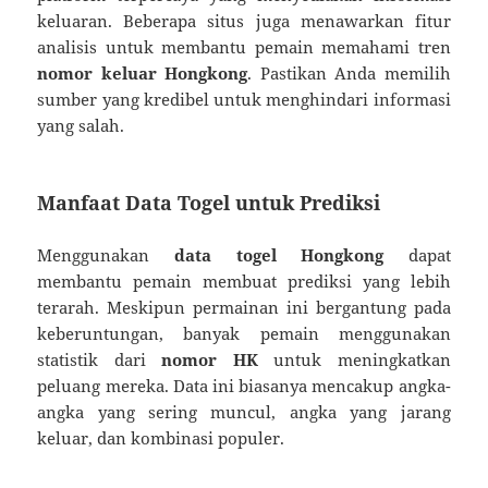
keluaran. Beberapa situs juga menawarkan fitur
analisis untuk membantu pemain memahami tren
nomor keluar Hongkong
. Pastikan Anda memilih
sumber yang kredibel untuk menghindari informasi
yang salah.
Manfaat Data Togel untuk Prediksi
Menggunakan
data togel Hongkong
dapat
membantu pemain membuat prediksi yang lebih
terarah. Meskipun permainan ini bergantung pada
keberuntungan, banyak pemain menggunakan
statistik dari
nomor HK
untuk meningkatkan
peluang mereka. Data ini biasanya mencakup angka-
angka yang sering muncul, angka yang jarang
keluar, dan kombinasi populer.