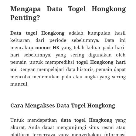
Mengapa Data Togel Hongkong
Penting?
Data togel Hongkong
adalah kumpulan hasil
keluaran dari periode sebelumnya. Data ini
mencakup
nomor HK
yang telah keluar pada hari-
hari sebelumnya, yang sering digunakan oleh
pemain untuk memprediksi
togel Hongkong hari
ini
. Dengan mempelajari data historis, pemain dapat
mencoba menemukan pola atau angka yang sering
muncul.
Cara Mengakses Data Togel Hongkong
Untuk mendapatkan
data togel Hongkong
yang
akurat, Anda dapat mengunjungi situs resmi atau
platform terpercaya yang menyediakan informasi