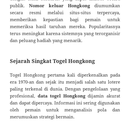
publik.
Nomor keluar Hongkong
diumumkan
secara resmi melalui situs-situs terpercaya,
memberikan kepastian bagi pemain untuk
memeriksa hasil taruhan mereka. Popularitasnya
terus meningkat karena sistemnya yang terorganisir
dan peluang hadiah yang menarik.
Sejarah Singkat Togel Hongkong
Togel Hongkong pertama kali diperkenalkan pada
era 1970-an dan sejak itu menjadi salah satu lotere
paling terkenal di dunia. Dengan pengelolaan yang
profesional,
data togel Hongkong
dijamin akurat
dan dapat dipercaya. Informasi ini sering digunakan
oleh pemain untuk menganalisis pola dan
merumuskan strategi bermain.