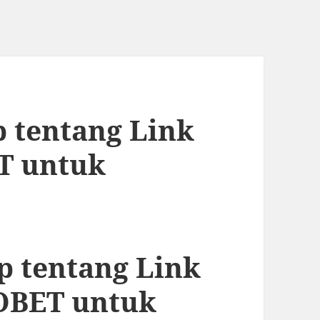
 tentang Link
T untuk
 tentang Link
BOBET untuk