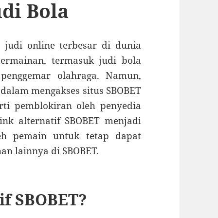
di Bola
judi online terbesar di dunia
ermainan, termasuk judi bola
 penggemar olahraga. Namun,
 dalam mengakses situs SBOBET
rti pemblokiran oleh penyedia
link alternatif SBOBET menjadi
leh pemain untuk tetap dapat
an lainnya di SBOBET.
tif SBOBET?