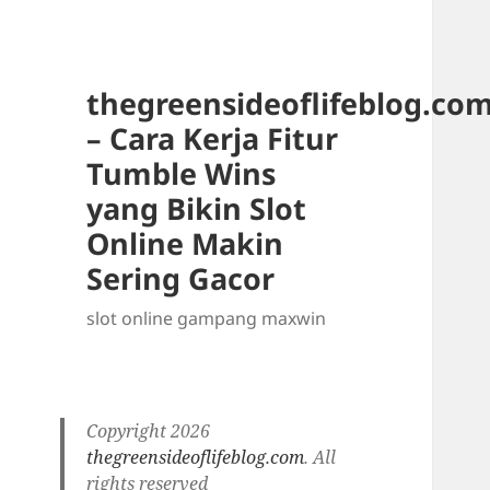
thegreensideoflifeblog.co
– Cara Kerja Fitur
Tumble Wins
yang Bikin Slot
Online Makin
Sering Gacor
slot online gampang maxwin
Copyright 2026
thegreensideoflifeblog.com
. All
rights reserved