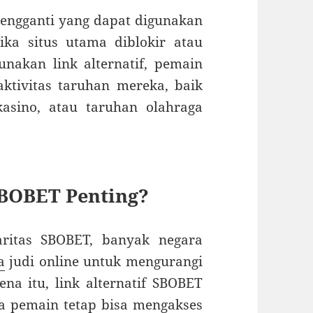
pengganti yang dapat digunakan
ka situs utama diblokir atau
nakan link alternatif, pemain
tivitas taruhan mereka, baik
asino, atau taruhan olahraga
SBOBET Penting?
aritas SBOBET, banyak negara
a
judi online untuk mengurangi
na itu, link alternatif SBOBET
 pemain tetap bisa mengakses