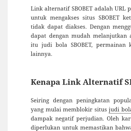
Link alternatif SBOBET adalah URL 
untuk mengakses situs SBOBET keti
tidak dapat diakses. Dengan menggu
dapat dengan mudah melanjutkan ak
itu judi bola SBOBET, permainan k
lainnya.
Kenapa Link Alternatif 
Seiring dengan peningkatan popul
yang mulai memblokir situs
judi bol
dampak negatif perjudian. Oleh kare
diperlukan untuk memastikan bahwa