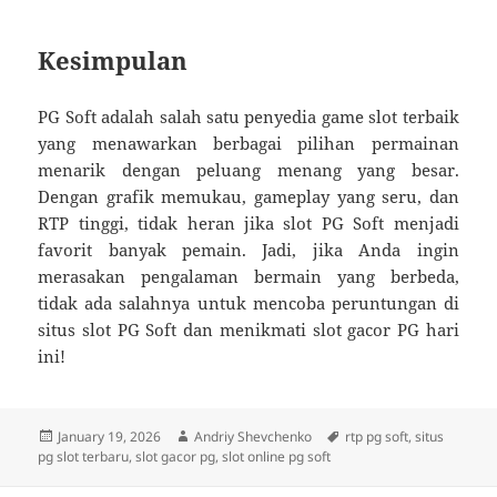
Kesimpulan
PG Soft adalah salah satu penyedia game slot terbaik
yang menawarkan berbagai pilihan permainan
menarik dengan peluang menang yang besar.
Dengan grafik memukau, gameplay yang seru, dan
RTP tinggi, tidak heran jika slot PG Soft menjadi
favorit banyak pemain. Jadi, jika Anda ingin
merasakan pengalaman bermain yang berbeda,
tidak ada salahnya untuk mencoba peruntungan di
situs slot PG Soft dan menikmati slot gacor PG hari
ini!
Posted
Author
Tags
January 19, 2026
Andriy Shevchenko
rtp pg soft
,
situs
on
pg slot terbaru
,
slot gacor pg
,
slot online pg soft