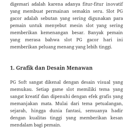
digemari adalah karena adanya fitur-fitur inovatif
yang membuat permainan semakin seru. Slot PG
gacor adalah sebutan yang sering digunakan para
pemain untuk menyebut mesin slot yang sering
memberikan kemenangan besar. Banyak pemain
yang merasa bahwa slot PG gacor hari ini
memberikan peluang menang yang lebih tinggi.
1. Grafik dan Desain Menawan
PG Soft sangat dikenal dengan desain visual yang
memukau. Setiap game slot memiliki tema yang
sangat kreatif dan dipenuhi dengan efek grafis yang
memanjakan mata. Mulai dari tema petualangan,
sejarah, hingga dunia fantasi, semuanya hadir
dengan kualitas tinggi yang memberikan kesan
mendalam bagi pemain.