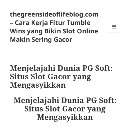
thegreensideoflifeblog.com
– Cara Kerja Fitur Tumble
Wins yang Bikin Slot Online
MENU
Makin Sering Gacor
AND
WIDGETS
Menjelajahi Dunia PG Soft:
Situs Slot Gacor yang
Mengasyikkan
Menjelajahi Dunia PG Soft:
Situs Slot Gacor yang
Mengasyikkan