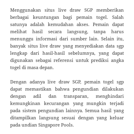
Menggunakan situs live draw SGP memberikan
berbagai keuntungan bagi pemain togel. Salah
satunya adalah kemudahan akses. Pemain dapat
melihat hasil secara langsung, tanpa harus
menunggu informasi dari sumber lain. Selain itu,
banyak situs live draw yang menyediakan data sgp
lengkap dari hasil-hasil sebelumnya, yang dapat
digunakan sebagai referensi untuk prediksi angka
togel di masa depan.
Dengan adanya live draw SGP, pemain togel sgp
dapat memastikan bahwa pengundian dilakukan
dengan adil dan transparan, menghindari
kemungkinan kecurangan yang mungkin terjadi
pada sistem pengundian lainnya. Semua hasil yang
ditampilkan langsung sesuai dengan yang keluar
pada undian Singapore Pools.