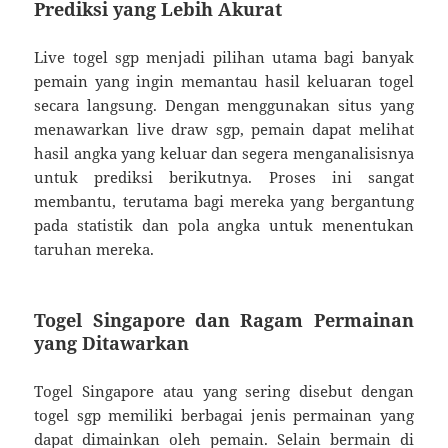
Prediksi yang Lebih Akurat
Live togel sgp menjadi pilihan utama bagi banyak
pemain yang ingin memantau hasil keluaran togel
secara langsung. Dengan menggunakan situs yang
menawarkan live draw sgp, pemain dapat melihat
hasil angka yang keluar dan segera menganalisisnya
untuk prediksi berikutnya. Proses ini sangat
membantu, terutama bagi mereka yang bergantung
pada statistik dan pola angka untuk menentukan
taruhan mereka.
Togel Singapore dan Ragam Permainan
yang Ditawarkan
Togel Singapore atau yang sering disebut dengan
togel sgp memiliki berbagai jenis permainan yang
dapat dimainkan oleh pemain. Selain bermain di