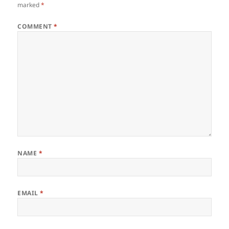
marked
*
COMMENT
*
NAME
*
EMAIL
*