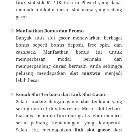
fitur statistik RTP (Return to Player) yang dapat
menjadi indikator mesin slot mana yang sedang
gacor.
Manfaatkan Bonus dan Promo
Banyak situs slot gacor menawarkan berbagai
bonus seperti bonus deposit, free spin, dan
cashback. Manfaatkan bonus ini untuk
memperbesar modal bermain dan
memperpanjang durasi bermain Anda sehingga
peluang mendapatkan
slot maxwin
menjadi
lebih besar.
Kenali Slot Terbaru dan Link Slot Gacor
Selalu update dengan game
slot terbaru
yang
sering muncul di situs resmi. Mesin slot terbaru
biasanya memiliki fitur dan grafis lebih menarik
serta peluang kemenangan yang kompetitif.
Selain itu, mendapatkan
link slot gacor
dari