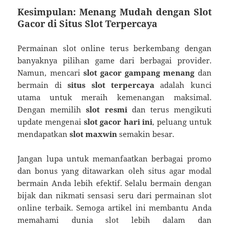
Kesimpulan: Menang Mudah dengan Slot
Gacor di Situs Slot Terpercaya
Permainan slot online terus berkembang dengan
banyaknya pilihan game dari berbagai provider.
Namun, mencari
slot gacor gampang menang
dan
bermain di
situs slot terpercaya
adalah kunci
utama untuk meraih kemenangan maksimal.
Dengan memilih
slot resmi
dan terus mengikuti
update mengenai
slot gacor hari ini
, peluang untuk
mendapatkan
slot maxwin
semakin besar.
Jangan lupa untuk memanfaatkan berbagai promo
dan bonus yang ditawarkan oleh situs agar modal
bermain Anda lebih efektif. Selalu bermain dengan
bijak dan nikmati sensasi seru dari permainan slot
online terbaik. Semoga artikel ini membantu Anda
memahami dunia slot lebih dalam dan