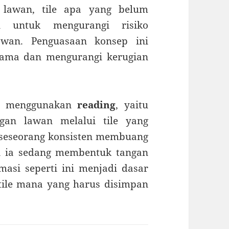
lawan, tile apa yang belum
n untuk mengurangi risiko
wan. Penguasaan konsep ini
lama dan mengurangi kerugian
ng menggunakan
reading
, yaitu
an lawan melalui tile yang
a seseorang konsisten membuang
jadi ia sedang membentuk tangan
masi seperti ini menjadi dasar
tile mana yang harus disimpan