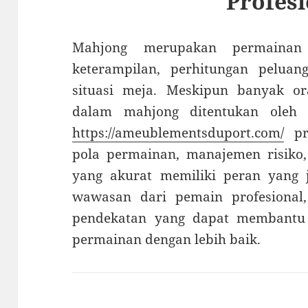
Profesi
Mahjong merupakan permainan
keterampilan, perhitungan pelu
situasi meja. Meskipun banyak 
dalam mahjong ditentukan oleh 
https://ameublementsduport.com/
pr
pola permainan, manajemen risiko,
yang akurat memiliki peran yang j
wawasan dari pemain profesional
pendekatan yang dapat membant
permainan dengan lebih baik.