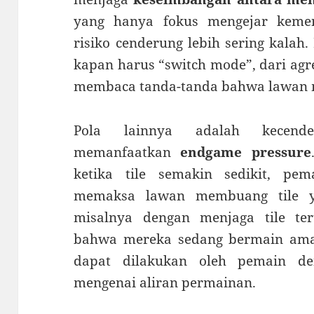
yang hanya fokus mengejar keme
risiko cenderung lebih sering kala
kapan harus “switch mode”, dari agre
membaca tanda-tanda bahwa lawan 
Pola lainnya adalah kecender
memanfaatkan
endgame pressure
ketika tile semakin sedikit, pe
memaksa lawan membuang tile y
misalnya dengan menjaga tile ter
bahwa mereka sedang bermain aman.
dapat dilakukan oleh pemain 
mengenai aliran permainan.