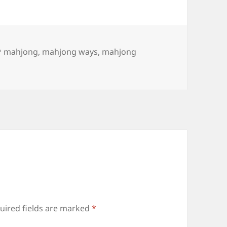
Tags
mahjong
,
mahjong ways
,
mahjong
uired fields are marked
*