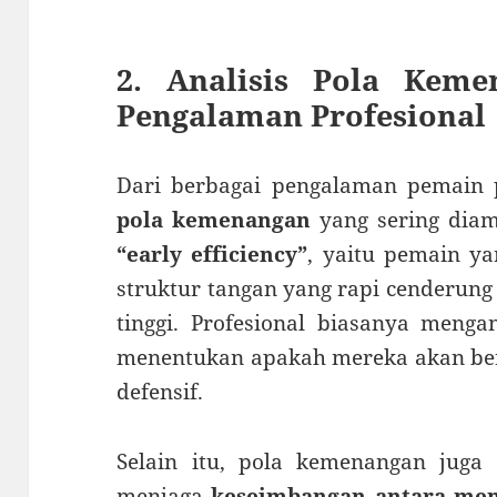
2. Analisis Pola Keme
Pengalaman Profesional
Dari berbagai pengalaman pemain p
pola kemenangan
yang sering diam
“early efficiency”
, yaitu pemain y
struktur tangan yang rapi cenderung
tinggi. Profesional biasanya menga
menentukan apakah mereka akan ber
defensif.
Selain itu, pola kemenangan jug
menjaga
keseimbangan antara men