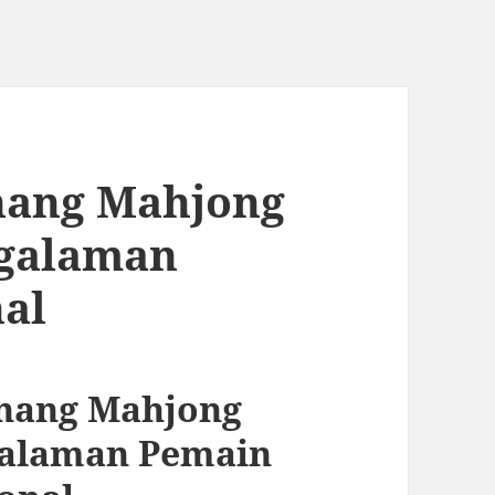
enang Mahjong
ngalaman
al
enang Mahjong
galaman Pemain